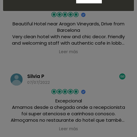
13/06/2022
Beautiful Hotel near Aragon Vineyards, Drive from
Barcelona
Very clean hotel with new and chic decor. Friendly
and welcoming staff with authentic cafe in lobby.
Cafe offers outdoor seating for leisurely
Leer más
almuerzos and cenas. Also offers excellent to go
lattes and local tapas if in a rush. Convenient
location if touring the Barbastro wineries like
Sommos, Bodegas Lalanne and Vina del Vero.
Silvia P
07/07/2022
Excepcional
Amamos desde a chegada onde a recepcionista
foi super atenciosa e carinhosa conosco.
Almoçamos no restaurante do hotel que também
foi bom. O café da manhã tem bastante
Leer más
variedade incluindo frutas, que para mim é