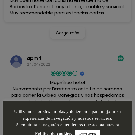
Muy buen hotel con carisma en el centro de
Barbastro. Personal muy atento, amable y servicial.
Muy recomendable para estancias cortas
Carga más
apm4
24/04/2022
Magnífico hotel
Nuevamente por Basrbastro este fin de semana
para correr la Orbea Monegros y nos hospedamos
en este hotel. Nos gustó mucho, estaba todo
nuevo, limpio y decorado con buen gusto. Cama
Leer más
Utilizamos cookies propias y de terceros para mejorar su
cómoda. El único pero es que la habitación (no así
experiencia de navegación y nuestros servicios.
el baño) me pareció un poco pequeña. Comentar
Si continua navegando entendemos que acepta nuestra
también que cenamos en el restaurante del hotel
y también nos gustó mucho.
Política de cookies
.
Veronica B
Cerrar Aviso.