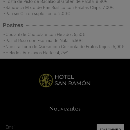
*Tosta de Pisto de Bacalao al Gratén de Patata: 9,90€
*Sándwich Mixto de Pan Rústico con Patatas Chips: 7,00€
*Pan sin Gluten suplemento: 2,00€
Postres
*Coulant de Chocolate con Helado : 5,50€
*Pastel Ruso con Espuma de Nata : 5.50€
*Nuestra Tarta de Queso con Compota de Frutos Rojos : 5,00€
*Helados Artesanos Elarte : 4,25€
Nouveautes
S'ABONNER