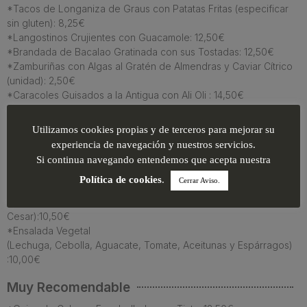
*Tacos de Longaniza de Graus con Patatas Fritas (especificar
sin gluten): 8,25€
*Langostinos Crujientes con Guacamole: 12,50€
*Brandada de Bacalao Gratinada con sus Tostadas: 12,50€
*Zamburiñas con Algas al Gratén de Almendras y Caviar Cítrico
(unidad): 2,50€
*Caracoles Guisados a la Antigua con Ali Oli : 14,50€
*Mejillones al Vapor con Ali Oli de Kimchi : 13,50€
*Ración de Pan con Tomate : 1,80€
Utilizamos cookies propias y de terceros para mejorar su
*Pan de Celiaco : 2,00€
experiencia de navegación y nuestros servicios.
Si continua navegando entendemos que acepta nuestra
Ensaladas
Política de cookies
.
Cerrar Aviso.
*Ensalada Cesar
(Lechuga, Pollo Crujiente, Picatostes, Parmesano y Salsa
Cesar):10,50€
*Ensalada Vegetal
(Lechuga, Cebolla, Aguacate, Tomate, Aceitunas y Espárragos)
:10,00€
Muy Recomendable