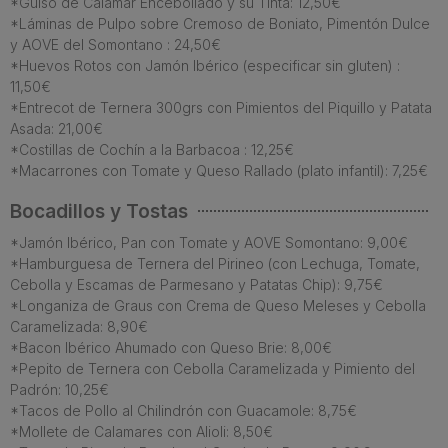
*Guiso de Calamar Encebollado y su Tinta: 12,50€
*Láminas de Pulpo sobre Cremoso de Boniato, Pimentón Dulce
y AOVE del Somontano : 24,50€
*Huevos Rotos con Jamón Ibérico (especificar sin gluten) :
11,50€
*Entrecot de Ternera 300grs con Pimientos del Piquillo y Patata
Asada: 21,00€
*Costillas de Cochín a la Barbacoa : 12,25€
*Macarrones con Tomate y Queso Rallado (plato infantil): 7,25€
Bocadillos y Tostas
*Jamón Ibérico, Pan con Tomate y AOVE Somontano: 9,00€
*Hamburguesa de Ternera del Pirineo (con Lechuga, Tomate,
Cebolla y Escamas de Parmesano y Patatas Chip): 9,75€
*Longaniza de Graus con Crema de Queso Meleses y Cebolla
Caramelizada: 8,90€
*Bacon Ibérico Ahumado con Queso Brie: 8,00€
*Pepito de Ternera con Cebolla Caramelizada y Pimiento del
Padrón: 10,25€
*Tacos de Pollo al Chilindrón con Guacamole: 8,75€
*Mollete de Calamares con Alioli: 8,50€