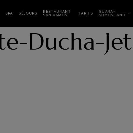
RESTAURANT
GUARA-
SPA
SÉJOURS
TARIFS
SAN RAMÓN
SOMONTANO
ite-Ducha-Je