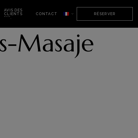
AVIS DES
CLIENTS
CONTACT
RÉSERVER
****.
ts-Masaje