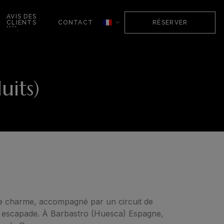
AVIS DES
CLIENTS
CONTACT
RÉSERVER
****.
its)
de charme, accompagné par un circuit de
re escapade. À Barbastro (Huesca) Espagne,