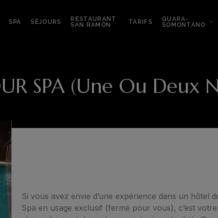
RESTAURANT
GUARA-
SPA
SÉJOURS
TARIFS
SAN RAMÓN
SOMONTANO
OUR SPA (Une Ou Deux Nu
Si vous avez envie d’une expérience dans un hôtel 
Spa en usage exclusif (fermé pour vous), c’est vot