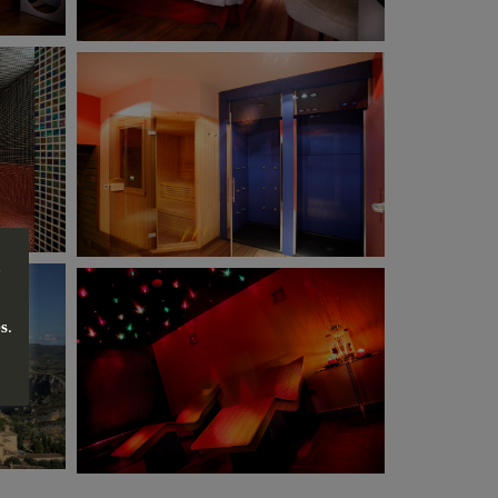
e
es
.