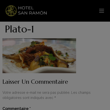
Plato-1
Laisser Un Commentaire
Votre adresse e-mail ne sera pas publiée.
Les champs
obligatoires sont indiqués avec
*
Commentaire
*