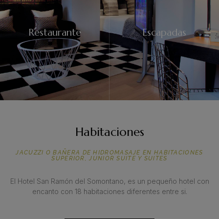
Restaurante
Escapadas
Habitaciones
JACUZZI O BAÑERA DE HIDROMASAJE EN HABITACIONES
SUPERIOR, JUNIOR SUITE Y SUITES
El Hotel San Ramón del Somontano, es un pequeño hotel con
encanto con 18 habitaciones diferentes entre si.