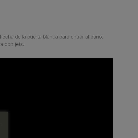
flecha de la puerta blanca para entrar al baño.
a con jets.
e