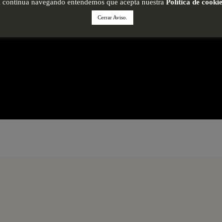
i continua navegando entendemos que acepta nuestra
Política de cooki
Cerrar Aviso.