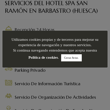
SERVICIOS DEL HOTEL SPA SAN
RAMÓN EN BARBASTRO (HUESCA)
Recepción 24 Horas
Utilizamos cookies propias y de terceros para mejorar su
Climatización En Todo El Establecimiento
experiencia de navegación y nuestros servicios.
Si continua navegando entendemos que acepta nuestra
Wifi Gratis En Todo El Establecimiento
Política de cookies
.
Cerrar Aviso.
Parking Privado
Servicio De Información Turística
Servicio De Organización De Actividades