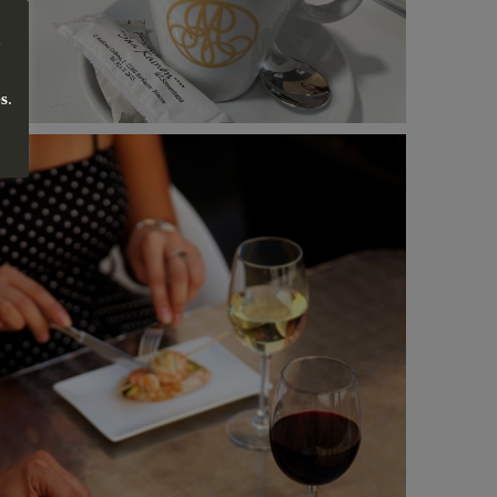
e
es
.