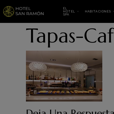
EL
HOTEL
HABITACIONES
SPA
Tapas-Caf
Deja Una Respuest