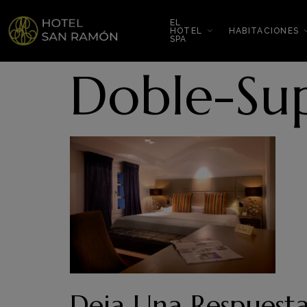
EL
HOTEL
HABITACIONES
SPA
Doble-Sup
Deja Una Respuest