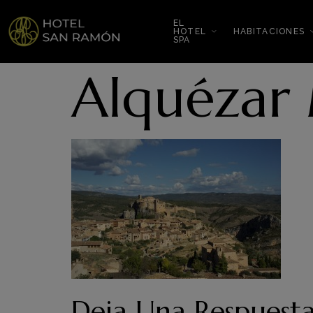
EL
HOTEL
HABITACIONES
SPA
Alquézar
Deja Una Respuest