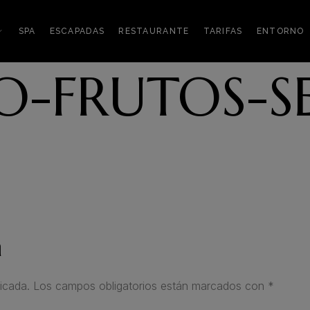
SPA
ESCAPADAS
RESTAURANTE
TARIFAS
ENTORNO
O-FRUTOS-S
a
icada.
Los campos obligatorios están marcados con
*