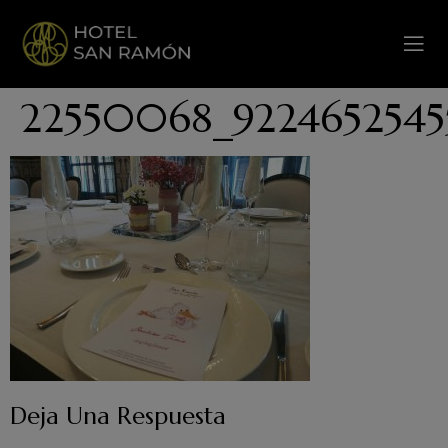
22550068_9224652545
Deja Una Respuesta