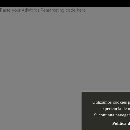
Paste your AdWords Remarketing code here
Utilizamos cookies p
experiencia de n
Si continua navega
Política 