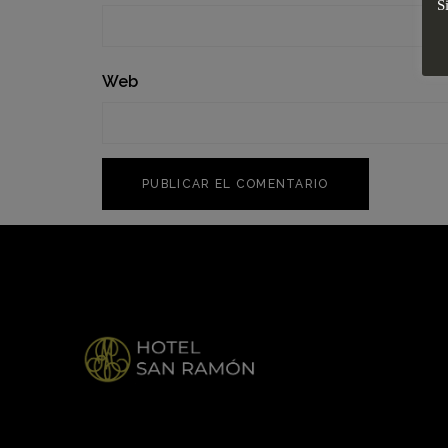
S
Web