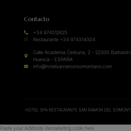
Contacto
+34 974312825
Restaurante +34 974314304
Calle Academia Cerbuna, 2 - 22300 Barbastro
Huesca - ESPAÑA
info@hotelsanramonsomontano.com
HOTEL SPA RESTAURANTE SAN RAMON DEL SOMON
Paste your AdWords Remarketing code here