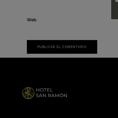
S
Web