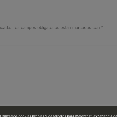
a
icada.
Los campos obligatorios están marcados con
*
Utilizamos cookies propias y de terceros para mejorar su experiencia d