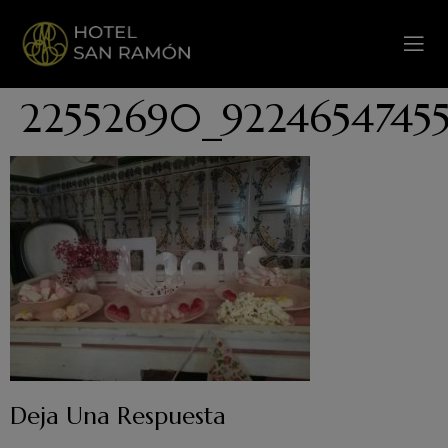
22552690_9224654745
Deja Una Respuesta